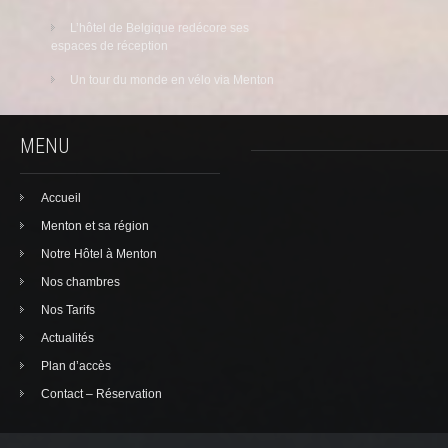
L’hôtel de Belgique redécore ses
espaces de réception
Un tour du monde en vélo via Menton
MENU
Accueil
Menton et sa région
Notre Hôtel à Menton
Nos chambres
Nos Tarifs
Actualités
Plan d’accès
Contact – Réservation