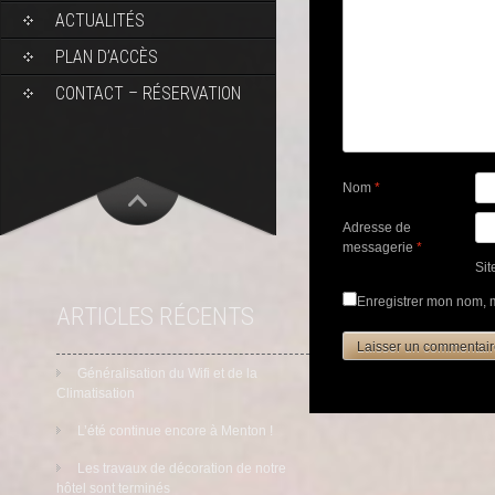
ACTUALITÉS
PLAN D’ACCÈS
CONTACT – RÉSERVATION
Nom
*
Adresse de
messagerie
*
Sit
Enregistrer mon nom, 
ARTICLES RÉCENTS
Généralisation du Wifi et de la
Climatisation
L’été continue encore à Menton !
Les travaux de décoration de notre
hôtel sont terminés