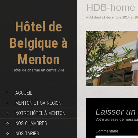
HDB-home
Published
21 décembre 2014
at
16
Hôtel de
Belgique à
Menton
Hôtel de charme en centre ville
SKIP TO CONTENT
ACCUEIL
MENTON ET SA RÉGION
Laisser un
NOTRE HÔTEL À MENTON
Votre adresse de message
NOS CHAMBRES
Commentaire
NOS TARIFS